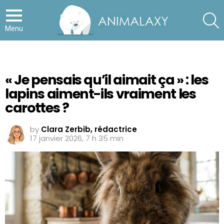
S
Menu
« Je pensais qu’il aimait ça » : les
lapins aiment-ils vraiment les
carottes ?
by
Clara Zerbib, rédactrice
17 janvier 2026, 7 h 35 min