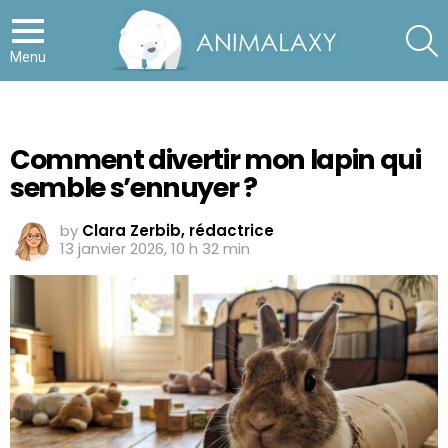
S
Menu
Comment divertir mon lapin qui
semble s’ennuyer ?
by
Clara Zerbib, rédactrice
13 janvier 2026, 10 h 32 min