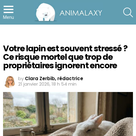
S
Menu
Votre lapin est souvent stressé ?
Ce risque mortel que trop de
propriétaires ignorent encore
by
Clara Zerbib, rédactrice
21 janvier 2026, 18 h 54 min