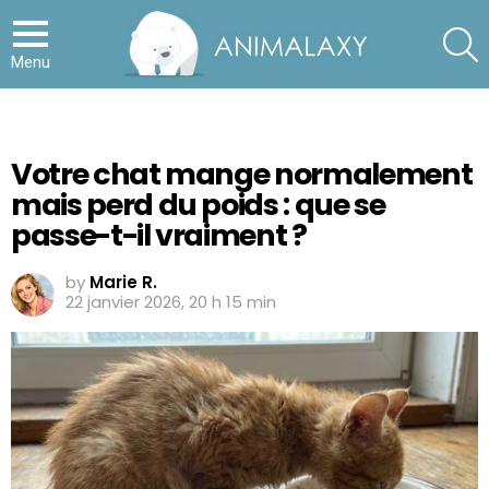
S
Menu
Votre chat mange normalement
mais perd du poids : que se
passe-t-il vraiment ?
by
Marie R.
22 janvier 2026, 20 h 15 min