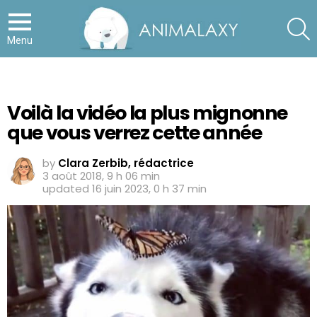
S
Menu
Voilà la vidéo la plus mignonne
que vous verrez cette année
by
Clara Zerbib, rédactrice
3 août 2018, 9 h 06 min
updated
16 juin 2023, 0 h 37 min