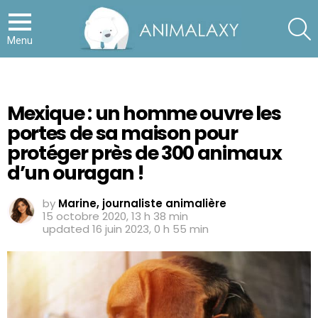
S
Menu
Mexique : un homme ouvre les
portes de sa maison pour
protéger près de 300 animaux
d’un ouragan !
by
Marine, journaliste animalière
15 octobre 2020, 13 h 38 min
updated
16 juin 2023, 0 h 55 min