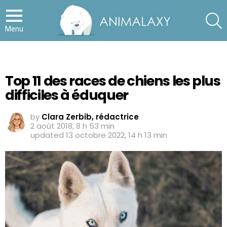
S
Menu
Top 11 des races de chiens les plus
difficiles à éduquer
by
Clara Zerbib, rédactrice
2 août 2018, 8 h 53 min
updated
13 octobre 2022, 14 h 13 min