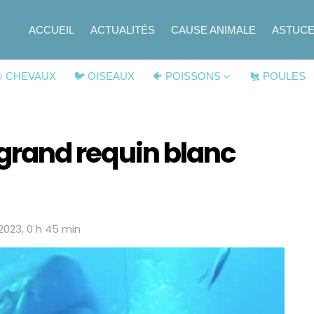
ACCUEIL
ACTUALITÉS
CAUSE ANIMALE
ASTUC
 CHEVAUX
🐦 OISEAUX
🐠 POISSONS
🐔 POULES
s grand requin blanc
 2023, 0 h 45 min