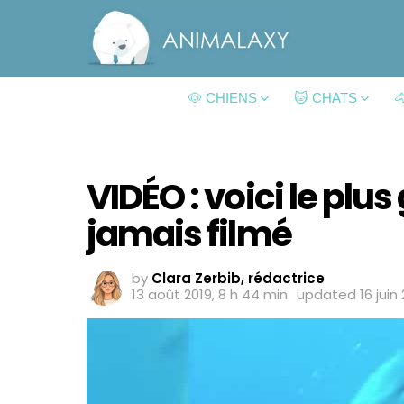
🐶 CHIENS
🐱 CHATS

VIDÉO : voici le plu
jamais filmé
by
Clara Zerbib, rédactrice
13 août 2019, 8 h 44 min
updated
16 juin