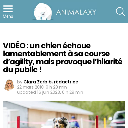
S
Menu
VIDÉO : un chien échoue
lamentablement à sa course
d’agility, mais provoque l’hilarité
du public !
by
Clara Zerbib, rédactrice
22 mars 2018, 9 h 20 min
updated
16 juin 2023, 0 h 29 min