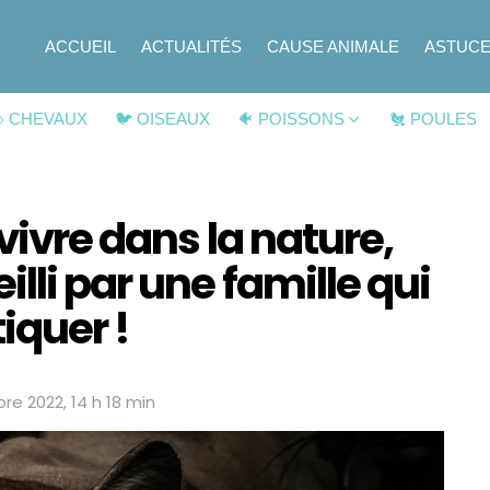
ACCUEIL
ACTUALITÉS
CAUSE ANIMALE
ASTUC
 CHEVAUX
🐦 OISEAUX
🐠 POISSONS
🐔 POULES
vivre dans la nature,
lli par une famille qui
iquer !
re 2022, 14 h 18 min