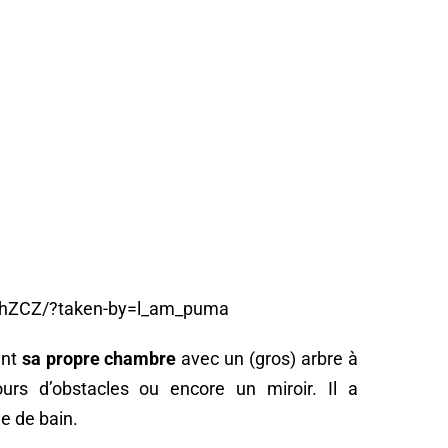
-2hZCZ/?taken-by=l_am_puma
ent
sa propre chambre
avec un (gros) arbre à
ours d’obstacles ou encore un miroir. Il a
le de bain.