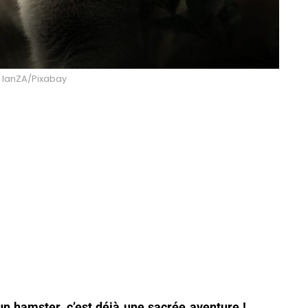
: IanZA/Pixabay
n hamster, c’est déjà une sacrée aventure !