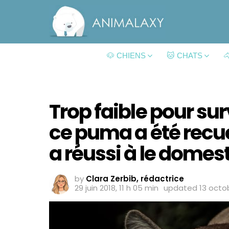
🐶 CHIENS
🐱 CHATS

Trop faible pour sur
ce puma a été recuei
a réussi à le domest
by
Clara Zerbib, rédactrice
29 juin 2018, 11 h 05 min
updated
13 octob