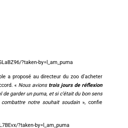
GLaBZ96/?taken-by=l_am_puma
uple a proposé au directeur du zoo d’acheter
accord. «
Nous avions
trois jours de réflexion
ral de garder un puma, et si c’était du bon sens
t combattre notre souhait soudain
», confie
JL7BEvx/?taken-by=l_am_puma