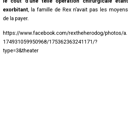
le coût d’une telle opération chirurgicale étant
exorbitant
, la famille de Rex n’avait pas les moyens
de la payer.
https://www.facebook.com/rextheherodog/photos/a.
174931059950968/175362363241171/?
type=3&theater