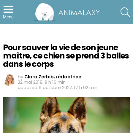
S
Menu
Pour sauver la vie de son jeune
maître, ce chien se prend 3 balles
dans le corps
by
Clara Zerbib, rédactrice
22 mai 2018, 9 h 16 min
updated
11 octobre 2022, 17 h 02 min