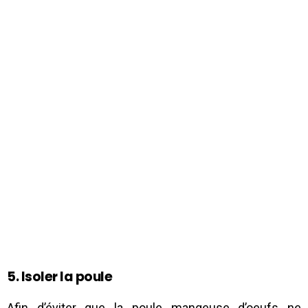
5. Isoler la poule
Afin d’éviter que la poule mangeuse d’oeufs ne