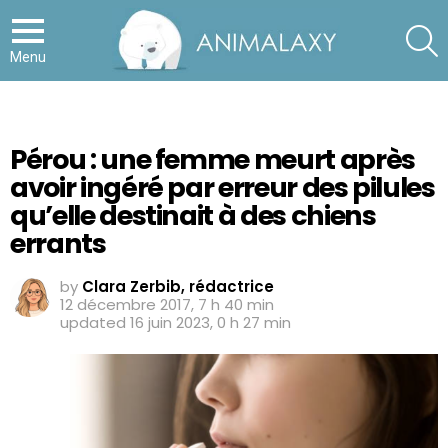
S
Menu
Pérou : une femme meurt après
avoir ingéré par erreur des pilules
qu’elle destinait à des chiens
errants
by
Clara Zerbib, rédactrice
12 décembre 2017, 7 h 40 min
updated
16 juin 2023, 0 h 27 min