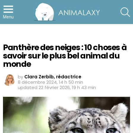
S
Menu
Panthère des neiges : 10 choses à
savoir sur le plus bel animal du
monde
by
Clara Zerbib, rédactrice
8 décembre 2024, 14 h 50 min
updated
22 février 2026, 19 h 43 min