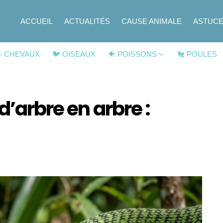
ACCUEIL
ACTUALITÉS
CAUSE ANIMALE
ASTUC
 CHEVAUX
🐦 OISEAUX
🐠 POISSONS
🐔 POULES
d’arbre en arbre :