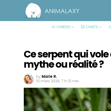
🐶 CHIENS
🐱 CHATS

Ce serpent qui vole 
mythe ou réalité ?
by
Marie R.
10 mars 2026, 7 h 15 min