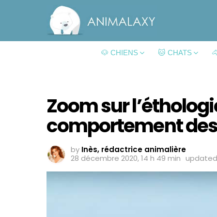
🐶 CHIENS
🐱 CHATS

Zoom sur l’éthologie
comportement des
by
Inès, rédactrice animalière
28 décembre 2020, 14 h 49 min
update