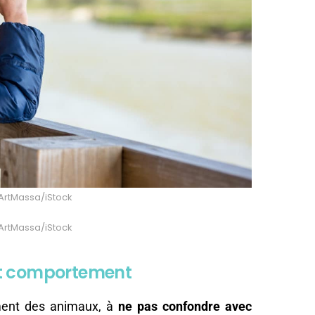
 ArtMassa/iStock
 ArtMassa/iStock
et comportement
ment des animaux, à
ne pas confondre avec