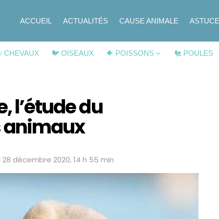
ACCUEIL
ACTUALITÉS
CAUSE ANIMALE
ASTUC
 CHEVAUX
🐦 OISEAUX
🐠 POISSONS
🐔 POULES
, l’étude du
 animaux
d
28 décembre 2020, 14 h 55 min