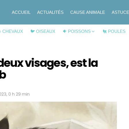
ACCUEIL
ACTUALITÉS
CAUSE ANIMALE
ASTUC
 CHEVAUX
🐦 OISEAUX
🐠 POISSONS
🐔 POULES
deux visages, est la
eb
2023, 0 h 29 min