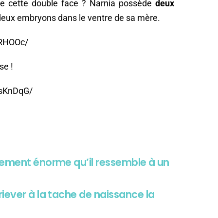
de cette double face ? Narnia possède
deux
e deux embryons dans le ventre de sa mère.
VRHOOc/
se !
osKnDqG/
lement énorme qu’il ressemble à un
iever à la tache de naissance la