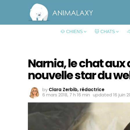
🐶 CHIENS
🐱 CHATS

Narnia, le chat aux 
nouvelle star du w
by
Clara Zerbib, rédactrice
6 mars 2018, 7 h 16 min
updated
16 juin 