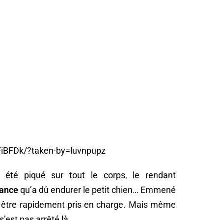
FiBFDk/?taken-by=luvnpupz
été piqué sur tout le corps, le rendant
rance
qu’a dû endurer le petit chien… Emmené
pu être rapidement pris en charge. Mais même
 s’est pas arrêté là…