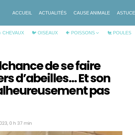
ACCUEIL
ACTUALITÉS
CAUSE ANIMALE
ASTUC
 CHEVAUX
🐦 OISEAUX
🐠 POISSONS
🐔 POULES
lchance de se faire
ers d’abeilles… Et son
malheureusement pas
2023, 0 h 37 min