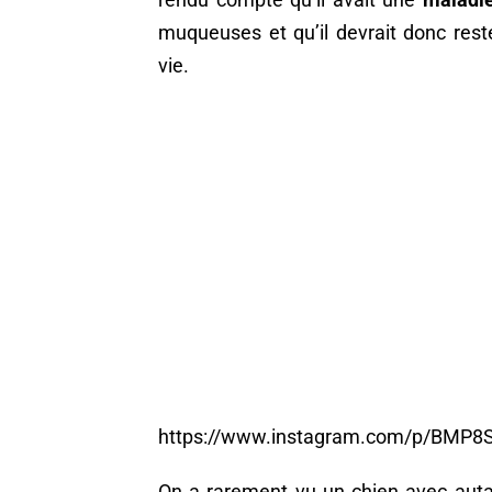
muqueuses et qu’il devrait donc res
vie.
https://www.instagram.com/p/BMP8
On a rarement vu un chien avec aut