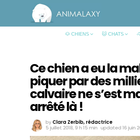
🐶 CHIENS
🐱 CHATS

Ce chien a eu la ma
piquer par des milli
calvaire ne s’est 
arrêté là !
by
Clara Zerbib, rédactrice
5 juillet 2018, 9 h 15 min
updated
16 juin 