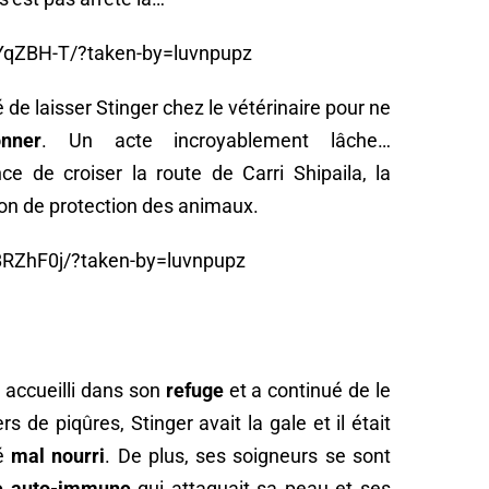
YqZBH-T/?taken-by=luvnpupz
é de laisser Stinger chez le vétérinaire pour ne
onner
. Un acte incroyablement lâche…
e de croiser la route de Carri Shipaila, la
on de protection des animaux.
RZhF0j/?taken-by=luvnpupz
a accueilli dans son
refuge
et a continué de le
rs de piqûres, Stinger avait la gale et il était
té
mal nourri
. De plus, ses soigneurs se sont
e auto-immune
qui attaquait sa peau et ses