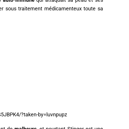
ter sous traitement médicamenteux toute sa
S5JBPK4/?taken-by=luvnpupz
ant de
malheurs
, et pourtant Stinger est une