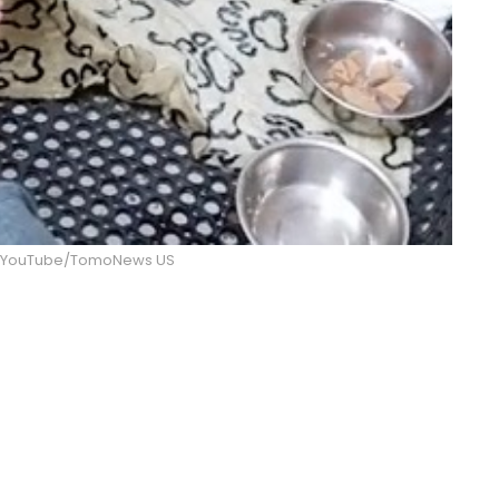
re YouTube/TomoNews US