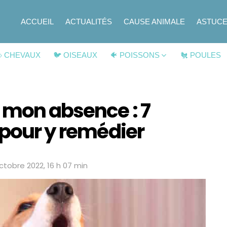
ACCUEIL
ACTUALITÉS
CAUSE ANIMALE
ASTUC
 CHEVAUX
🐦 OISEAUX
🐠 POISSONS
🐔 POULES
 mon absence : 7
 pour y remédier
octobre 2022, 16 h 07 min