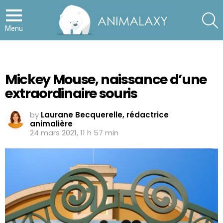
S
Menu
Mickey Mouse, naissance d’une
extraordinaire souris
by
Laurane Becquerelle, rédactrice
animalière
24 mars 2021, 11 h 57 min