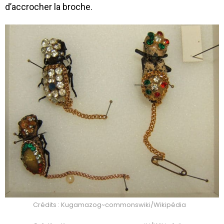
d’accrocher la broche.
Crédits : Kugamazog~commonswiki/Wikipédia