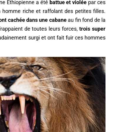
une Éthiopienne a été
battue et violée
par ces
homme riche et raffolant des petites filles.
l’ont cachée dans une cabane
au fin fond de la
 frappaient de toutes leurs forces,
trois super
udainement surgi et ont fait fuir ces hommes