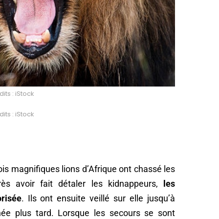
its : iStock
its : iStock
rois magnifiques lions d’Afrique ont chassé les
rès avoir fait détaler les kidnappeurs,
les
orisée
. Ils ont ensuite veillé sur elle jusqu’à
rnée plus tard. Lorsque les secours se sont