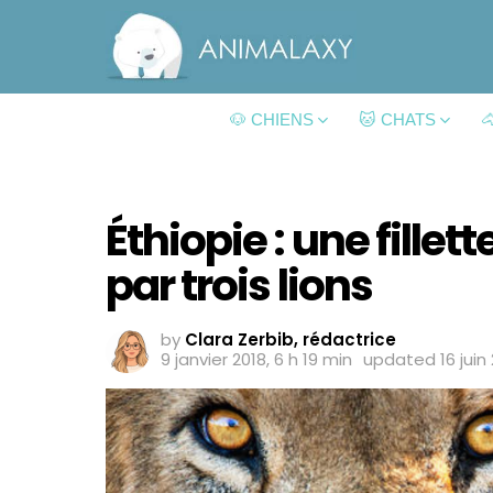
🐶 CHIENS
🐱 CHATS

Éthiopie : une fille
par trois lions
by
Clara Zerbib, rédactrice
9 janvier 2018, 6 h 19 min
updated
16 juin