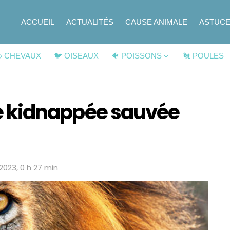
ACCUEIL
ACTUALITÉS
CAUSE ANIMALE
ASTUC
 CHEVAUX
🐦 OISEAUX
🐠 POISSONS
🐔 POULES
tte kidnappée sauvée
 2023, 0 h 27 min