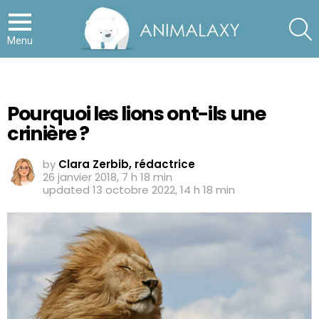
S
Menu
Pourquoi les lions ont-ils une
crinière ?
by
Clara Zerbib, rédactrice
26 janvier 2018, 7 h 18 min
updated
13 octobre 2022, 14 h 18 min