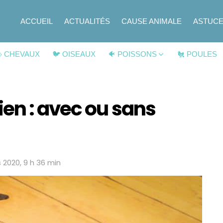
ACCUEIL
ACTUALITÉS
CAUSE ANIMALE
ASTUC
 CHEVAUX
🐦 OISEAUX
🐠 POISSONS
🐔 POULES
en : avec ou sans
 2020, 9 h 36 min