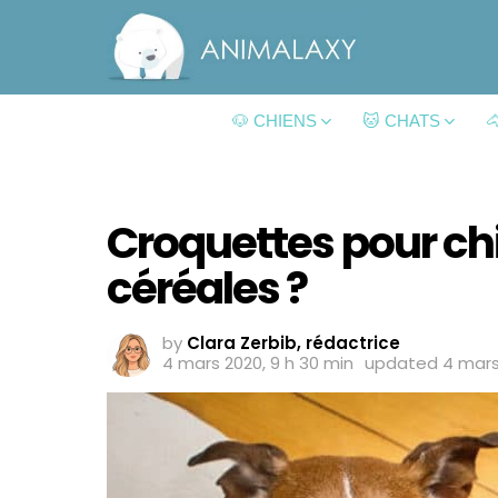
🐶 CHIENS
🐱 CHATS

Croquettes pour chi
céréales ?
by
Clara Zerbib, rédactrice
4 mars 2020, 9 h 30 min
updated
4 mars