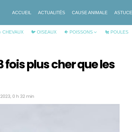
ACCUEIL
ACTUALITÉS
CAUSE ANIMALE
ASTUC
 CHEVAUX
🐦 OISEAUX
🐠 POISSONS
🐔 POULES
 fois plus cher que les
n 2023, 0 h 32 min