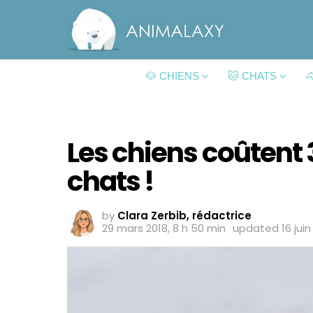
🐶 CHIENS
🐱 CHATS

Les chiens coûtent 3
chats !
by
Clara Zerbib, rédactrice
29 mars 2018, 8 h 50 min
updated
16 jui