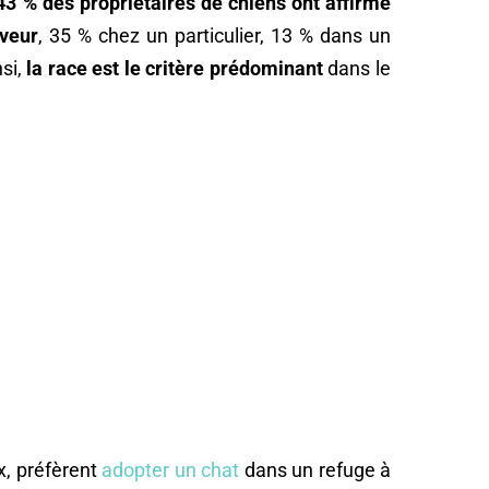
43 % des propriétaires de chiens ont affirmé
eveur
, 35 % chez un particulier, 13 % dans un
nsi,
la race est le critère prédominant
dans le
x, préfèrent
adopter un chat
dans un refuge à