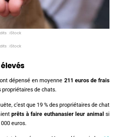
its : iStock
its : iStock
p élevés
ns ont dépensé en moyenne
211 euros de frais
s propriétaires de chats.
uête, c’est que 19 % des propriétaires de chat
aient
prêts à faire euthanasier leur animal
si
1 000 euros.