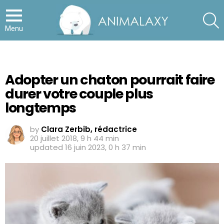
S
Menu
Adopter un chaton pourrait faire
durer votre couple plus
longtemps
by
Clara Zerbib, rédactrice
20 juillet 2018, 9 h 44 min
updated
16 juin 2023, 0 h 37 min