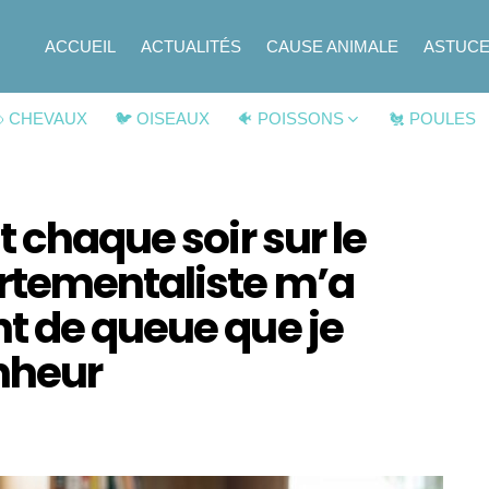
ACCUEIL
ACTUALITÉS
CAUSE ANIMALE
ASTUC
 CHEVAUX
🐦 OISEAUX
🐠 POISSONS
🐔 POULES
t chaque soir sur le
rtementaliste m’a
t de queue que je
nheur