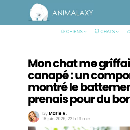
🐶 CHIENS
🐱 CHATS

Mon chat me griffai
canapé : un compo
montré le battemen
prenais pour du bo
by
Marie R.
18 juin 2026, 22 h 13 min