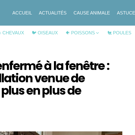
ACCUEIL
ACTUALITÉS
CAUSE ANIMALE
ASTUC
 CHEVAUX
🐦 OISEAUX
🐠 POISSONS
🐔 POULES
enfermé à la fenêtre :
llation venue de
 plus en plus de