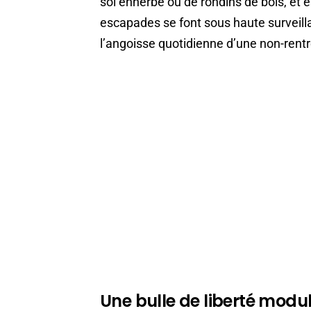
sol enherbé ou de rondins de bois, et 
escapades se font sous haute surveill
l’angoisse quotidienne d’une non-rentr
Une bulle de liberté modu