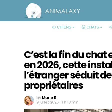
🐶 CHIENS
🐱 CHATS

C’est la fin du chat 
en 2026, cette insta
l’étranger séduit de
propriétaires
by
Marie R.
9 juillet 2026, 11 h 13 min