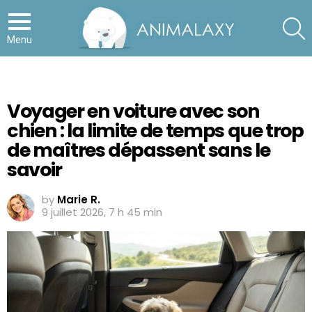
S
Menu
Voyager en voiture avec son
chien : la limite de temps que trop
de maîtres dépassent sans le
savoir
by
Marie R.
9 juillet 2026, 7 h 45 min