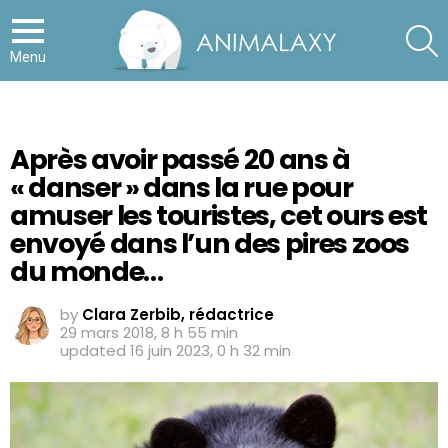
S
Menu
Après avoir passé 20 ans à
« danser » dans la rue pour
amuser les touristes, cet ours est
envoyé dans l’un des pires zoos
du monde…
by
Clara Zerbib, rédactrice
29 mars 2018, 8 h 55 min
updated
16 juin 2023, 0 h 32 min