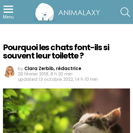
S
Menu
Pourquoi les chats font-ils si
souvent leur toilette ?
by
Clara Zerbib, rédactrice
28 février 2018, 8 h 20 min
updated
13 octobre 2022, 14 h 10 min