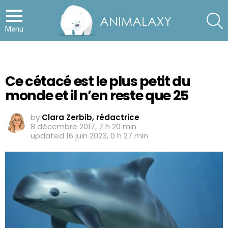
S
Menu
Ce cétacé est le plus petit du
monde et il n’en reste que 25
by
Clara Zerbib, rédactrice
8 décembre 2017, 7 h 20 min
updated
16 juin 2023, 0 h 27 min