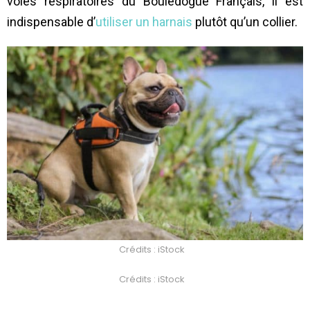
voies respiratoires du Bouledogue Français, il est
indispensable d’
utiliser un harnais
plutôt qu’un collier.
Crédits : iStock
Crédits : iStock