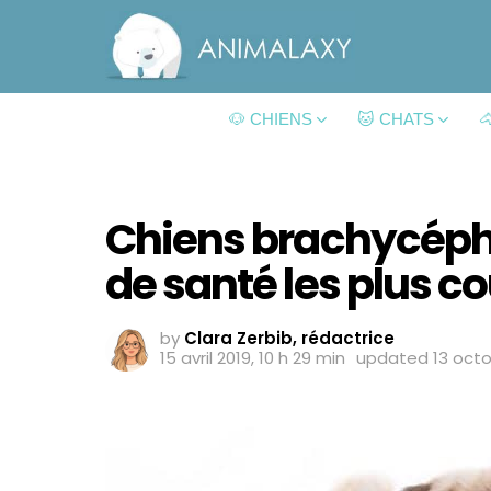
🐶 CHIENS
🐱 CHATS

Chiens brachycépha
de santé les plus c
by
Clara Zerbib, rédactrice
15 avril 2019, 10 h 29 min
updated
13 octo