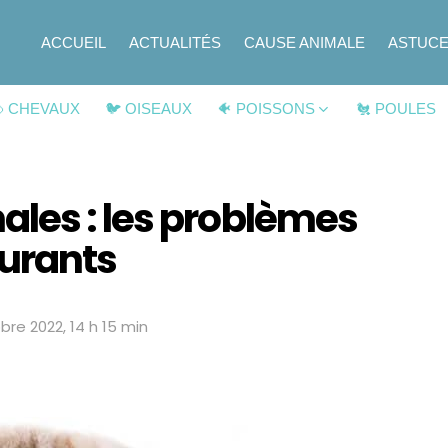
ACCUEIL
ACTUALITÉS
CAUSE ANIMALE
ASTUC
 CHEVAUX
🐦 OISEAUX
🐠 POISSONS
🐔 POULES
les : les problèmes
ourants
bre 2022, 14 h 15 min