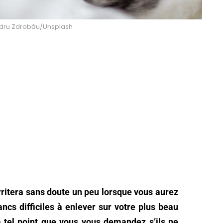
andru Zdrobău/Unsplash
rritera sans doute un peu lorsque vous aurez
ncs difficiles à enlever sur votre plus beau
à tel point que vous vous demandez s’ils ne