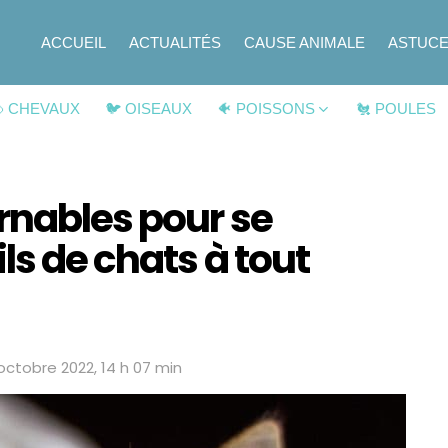
ACCUEIL
ACTUALITÉS
CAUSE ANIMALE
ASTUC
 CHEVAUX
🐦 OISEAUX
🐠 POISSONS
🐔 POULES
rnables pour se
ls de chats à tout
octobre 2022, 14 h 07 min