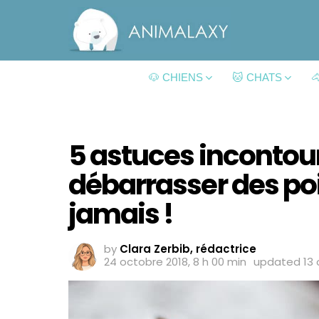
🐶 CHIENS
🐱 CHATS

5 astuces incontou
débarrasser des poi
jamais !
by
Clara Zerbib, rédactrice
24 octobre 2018, 8 h 00 min
updated
13 