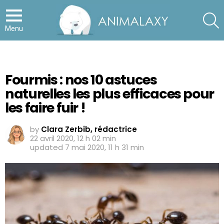
S
Menu
Fourmis : nos 10 astuces
naturelles les plus efficaces pour
les faire fuir !
by
Clara Zerbib, rédactrice
22 avril 2020, 12 h 02 min
updated
7 mai 2020, 11 h 31 min