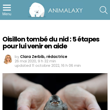
S
Menu
Oisillon tombé du nid : 5 étapes
pour lui venir en aide
by
Clara Zerbib, rédactrice
26 mai 2020, 9 h 32 min
updated
11 octobre 2022, 16 h 06 min