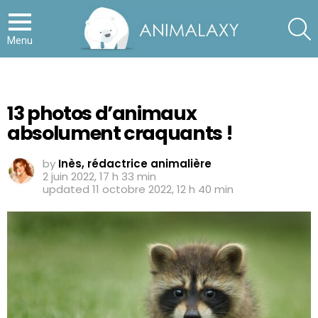
S
Menu
13 photos d’animaux
absolument craquants !
by
Inès, rédactrice animalière
2 juin 2022, 17 h 33 min
updated
11 octobre 2022, 12 h 40 min