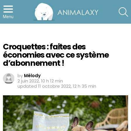
S
Menu
Croquettes : faites des
économies avec ce système
d’abonnement !
by
Mélody
2 juin 2022, 10 h 12 min
updated
11 octobre 2022, 12 h 35 min