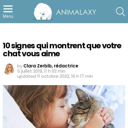
S
Menu
10 signes qui montrent que votre
chat vous aime
by
Clara Zerbib, rédactrice
5 juillet 2019, 11 h 02 min
updated
11 octobre 2022, 16 h 17 min