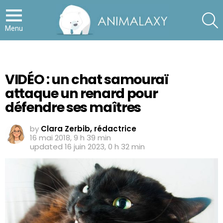
S
Menu
VIDÉO : un chat samouraï
attaque un renard pour
défendre ses maîtres
by
Clara Zerbib, rédactrice
16 mai 2018, 9 h 39 min
updated
16 juin 2023, 0 h 32 min