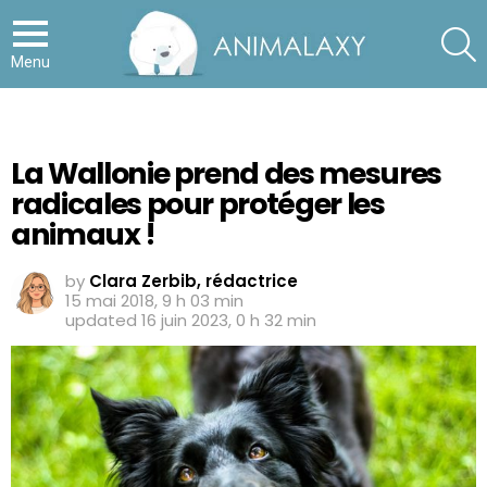
S
Menu
La Wallonie prend des mesures
radicales pour protéger les
animaux !
by
Clara Zerbib, rédactrice
15 mai 2018, 9 h 03 min
updated
16 juin 2023, 0 h 32 min