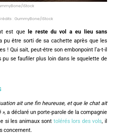
 GummyBone/iStock
. Crédits : GummyBone/iStock
nt est que
le reste du vol a eu lieu sans
a pu être sorti de sa cachette après que les
es ! Qui sait, peut-être son embonpoint l’a-t-il
s pu se faufiler plus loin dans le squelette de
s
tion ait une fin heureuse, et que le chat ait
é »
, a déclaré un porte-parole de la compagnie
ue si les animaux sont
tolérés lors des vols
, il
es concernent.