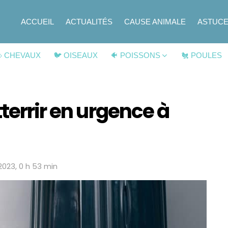
ACCUEIL
ACTUALITÉS
CAUSE ANIMALE
ASTUC
 CHEVAUX
🐦 OISEAUX
🐠 POISSONS
🐔 POULES
terrir en urgence à
 2023, 0 h 53 min