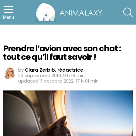
S
Menu
Prendre l’avion avec son chat :
tout ce qu’il faut savoir !
by
Clara Zerbib, rédactrice
23 septembre 2019, 9 h 18 min
updated
11 octobre 2022, 17 h 01 min