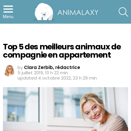
S
Menu
Top 5 des meilleurs animaux de
compagnie en appartement
by
Clara Zerbib, rédactrice
5 juillet 2019, 10 h 22 min
updated
4 octobre 2022, 23 h 29 min