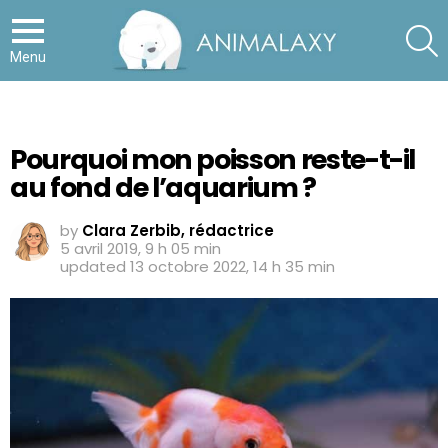
S
Menu
Pourquoi mon poisson reste-t-il
au fond de l’aquarium ?
by
Clara Zerbib, rédactrice
5 avril 2019, 9 h 05 min
updated
13 octobre 2022, 14 h 35 min