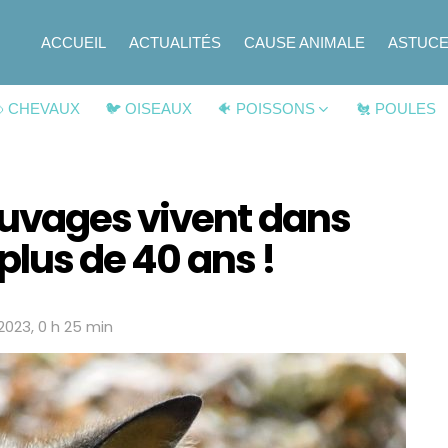
ACCUEIL
ACTUALITÉS
CAUSE ANIMALE
ASTUC
 CHEVAUX
🐦 OISEAUX
🐠 POISSONS
🐔 POULES
uvages vivent dans
plus de 40 ans !
 2023, 0 h 25 min