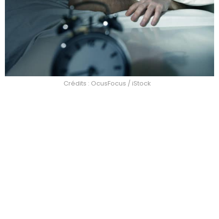
Crédits : OcusFocus / iStock