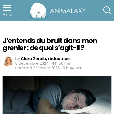
S
Menu
J’entends du bruit dans mon
grenier : de quoi s’agit-il ?
by
Clara Zerbib, rédactrice
8 décembre 2024, 14 h 50 min
updated
22 février 2026, 19 h 44 min