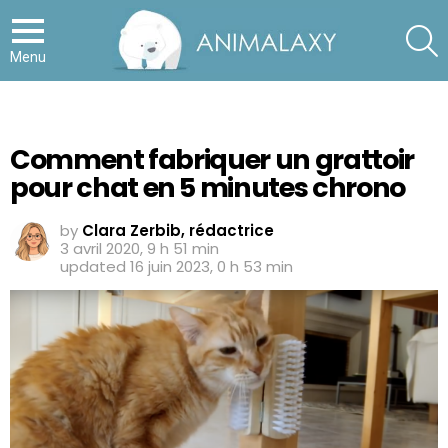
S
Menu
Comment fabriquer un grattoir
pour chat en 5 minutes chrono
by
Clara Zerbib, rédactrice
3 avril 2020, 9 h 51 min
updated
16 juin 2023, 0 h 53 min