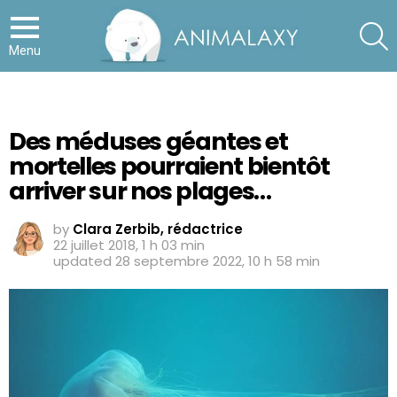
S
Menu
Des méduses géantes et
mortelles pourraient bientôt
arriver sur nos plages…
by
Clara Zerbib, rédactrice
22 juillet 2018, 1 h 03 min
updated
28 septembre 2022, 10 h 58 min